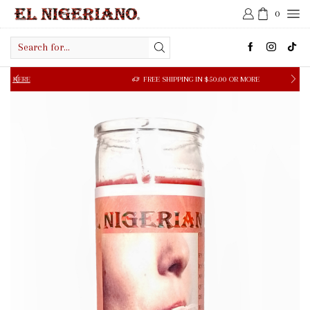
0
Search
input
FREE SHIPPING IN $50.00 OR MORE