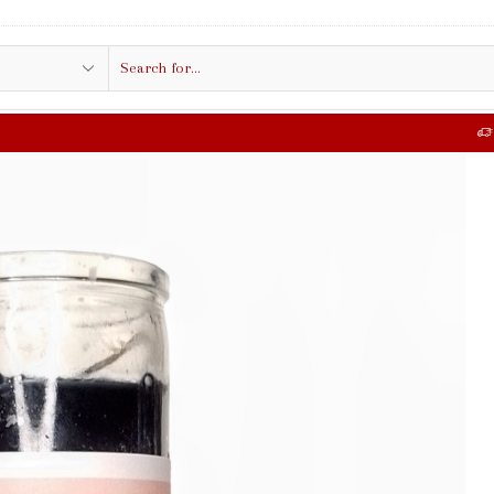
Search
input
FREE SHIPPING IN $50.00 OR MORE