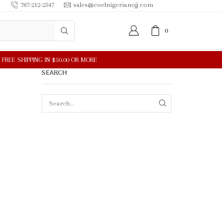
787-212-2547
sales@coelnigerianojj.com
0
SEARCH
SEARCH