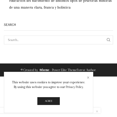
educación del nacimiento de distintos tipos de practicas místicas
de una manera clara, franca y holistica
SEARCH
SEAR
© Created by
8theme
- Power Elite ThemeForest Author.
This website uses cookies to improve your experience.
By using this website you agree to our
Privacy Policy
.
AGREE